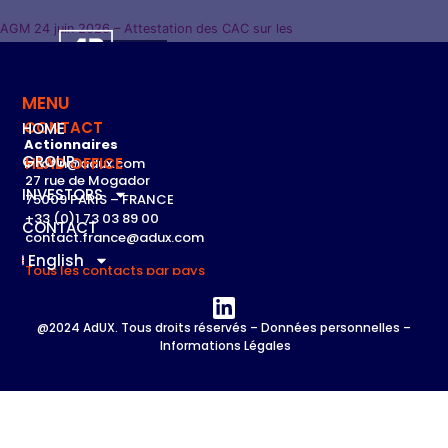
AGM 24 juin 2026 – Attestation des CAC sur les
rémunérations
Télécharger
MENU
CONTACT
HOME
Actionnaires
GROUP
HEAD OFFICE
infofin@adux.com
27 rue de Mogador
INVESTORS
75009 PARIS – FRANCE
+33 (0)1 73 03 89 00
CONTACT
contact.france@adux.com
English
Tous les contacts par pays
@2024 AdUX. Tous droits réservés –
Données personnelles
–
Informations Légales​